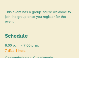
This event has a group. You’re welcome to
join the group once you register for the
event.
Schedule
6:00 p. m. - 7:00 p. m.
7 días 1 hora
Consentimiento y Cuestionario
See All
Share this event